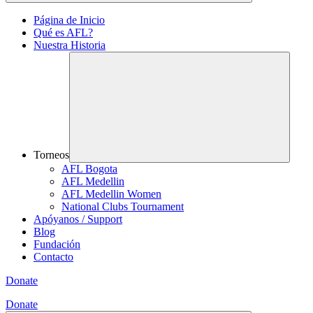
Página de Inicio
Qué es AFL?
Nuestra Historia
Torneos
AFL Bogota
AFL Medellin
AFL Medellin Women
National Clubs Tournament
Apóyanos / Support
Blog
Fundación
Contacto
Donate
Donate